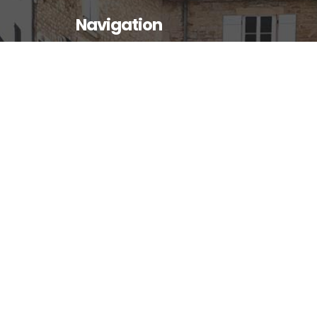
Navigation
Accueil
Actualités
Vie municipale
Enfance et jeunesse
Vie économique
Vie communale et associative
Histoire et patrimoine
Locations
Informations pratiques
©
2026
Commune de Chevroux ▪
Accessibilité
▪
Mentions légales
▪
Politique de confidentialité
▪