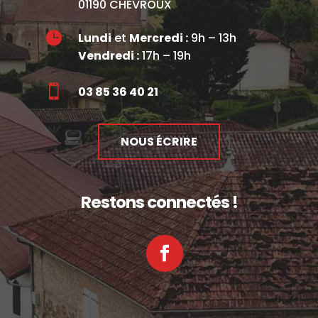
01190 CHEVROUX

Lundi
et
Mercredi :
9h – 13h
Vendredi :
17h – 19h

03 85 36 40 21
NOUS ÉCRIRE
Restons connectés !
Facebook