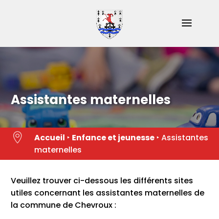
Skip
to
content
Assistantes maternelles

Accueil
‣
Enfance et jeunesse
‣
Assistantes
maternelles
Veuillez trouver ci-dessous les différents sites
utiles concernant les assistantes maternelles de
la commune de Chevroux :