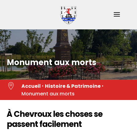
Skip
to
content
Monument aux morts

Accueil
‣
Histoire & Patrimoine
‣
Monument aux morts
À Chevroux les choses se
passent facilement