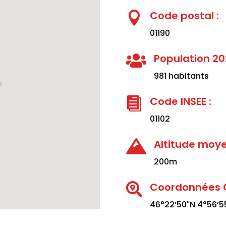
Code postal :

01190
Population 20

981 habitants
Code INSEE :

01102
Altitude moye

200m
Coordonnées G

46°22’50″N 4°56’5