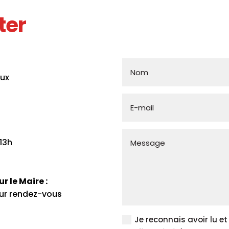
ter
Nom
ux
E-
mail
Message
13h
 le Maire :
sur rendez-vous
Politique
Je reconnais avoir lu e
de