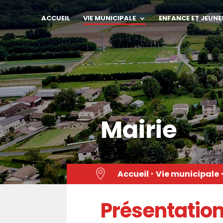
Skip
to
ACCUEIL
VIE MUNICIPALE
ENFANCE ET JEUNE
content
Mairie

Accueil
‣
Vie municipale
Présentatio