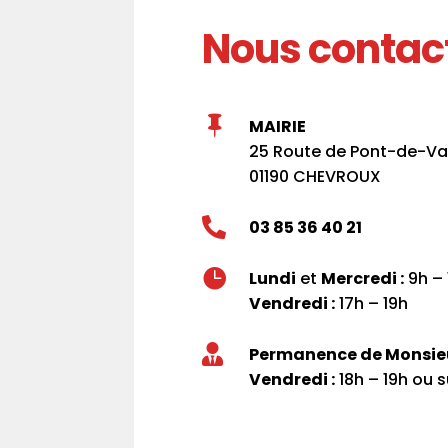
Nous contac

MAIRIE
25 Route de Pont-de-Va
01190 CHEVROUX

03 85 36 40 21

Lundi
et
Mercredi :
9h – 
Vendredi :
17h – 19h

Permanence de Monsieur
Vendredi :
18h – 19h ou 