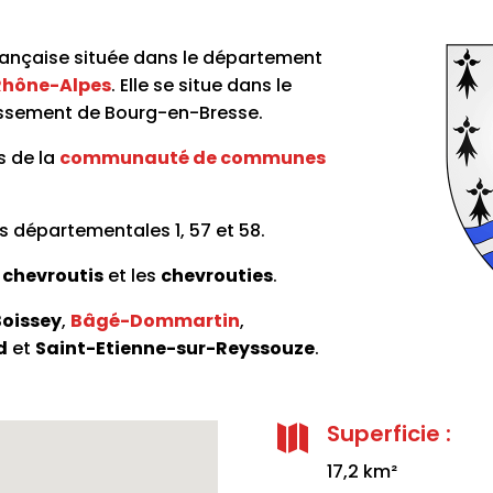
ançaise située dans le département
hône-Alpes
. Elle se situe dans le
issement de Bourg-en-Bresse.
s de la
communauté de communes
es départementales 1, 57 et 58.
s
chevroutis
et les
chevrouties
.
oissey
,
Bâgé-Dommartin
,
d
et
Saint-Etienne-sur-Reyssouze
.
Superficie :

17,2 km²