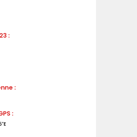
23 :
nne :
PS :
5″E