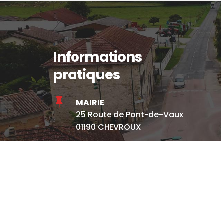
Informations
pratiques

MAIRIE
25 Route de Pont-de-Vaux
01190 CHEVROUX

Lundi
et
Mercredi :
9h – 13h
Vendredi :
17h – 19h

03 85 36 40 21