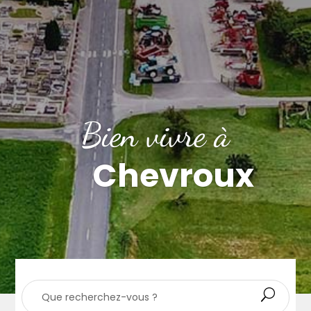
Bien vivre à
Chevroux
Rechercher:
Search
for...