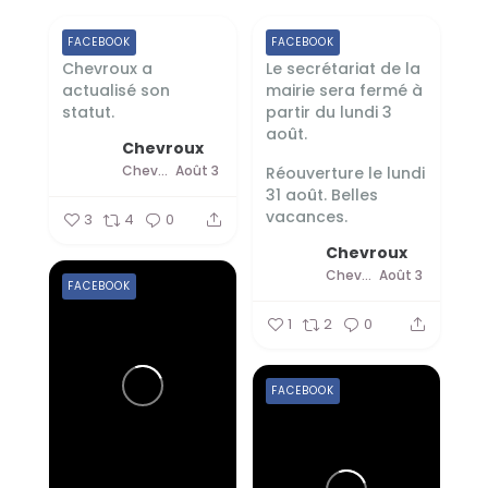
FACEBOOK
FACEBOOK
Chevroux a
Le secrétariat de la
actualisé son
mairie sera fermé à
statut.
partir du lundi 3
août.
Chevroux
Chevroux
Août 3
Réouverture le lundi
31 août.
Belles
vacances.
3
4
0
Chevroux
Chevroux
Août 3
FACEBOOK
1
2
0
FACEBOOK