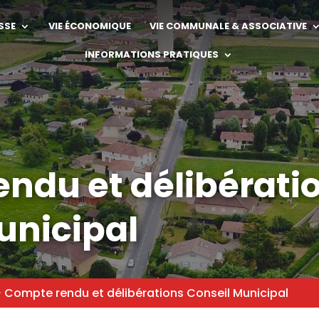
SSE
VIE ÉCONOMIQUE
VIE COMMUNALE & ASSOCIATIVE
INFORMATIONS PRATIQUES
ndu et délibérati
unicipal
‣
Compte rendu et délibérations Conseil Municipal