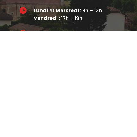

Lundi
et
Mercredi :
9h – 13h
Vendredi :
17h – 19h

03 85 36 40 21
NOUS ÉCRIRE
Restons connectés !
Facebook