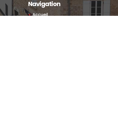
Navigation
Accueil
Actualités
Vie municipale
Enfance et jeunesse
Vie économique
Vie communale et associative
Histoire et patrimoine
Locations
Informations pratiques
©
2026
Commune de Chevroux ▪
Accessibilité
▪
Mentions légales
▪
Politique de confidentialité
▪
Réalisation