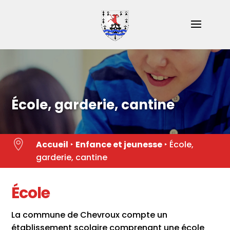
Skip
to
content
École, garderie, cantine

Accueil
‣
Enfance et jeunesse
‣
École,
garderie, cantine
École
La commune de Chevroux compte un
établissement scolaire comprenant une école