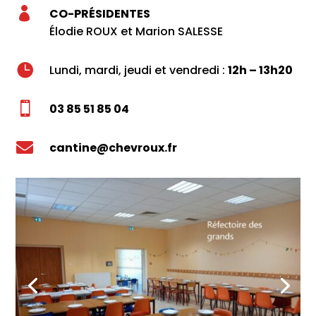

CO-PRÉSIDENTES
Élodie ROUX et Marion SALESSE

Lundi, mardi, jeudi et vendredi :
12h – 13h20

03 85 51 85 04

cantine@chevroux.fr