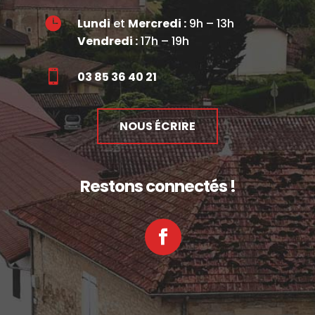

Lundi
et
Mercredi :
9h – 13h
Vendredi :
17h – 19h

03 85 36 40 21
NOUS ÉCRIRE
Restons connectés !
Facebook