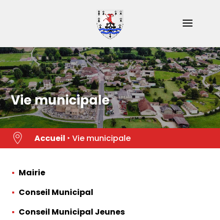
Skip
to
content
Vie municipale

Accueil
‣
Vie municipale
Mairie
Conseil Municipal
Conseil Municipal Jeunes