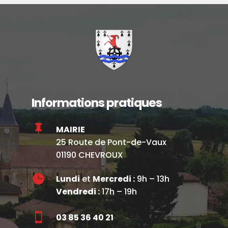
Informations pratiques

MAIRIE
25 Route de Pont-de-Vaux
01190 CHEVROUX

Lundi
et
Mercredi :
9h – 13h
Vendredi :
17h – 19h

03 85 36 40 21