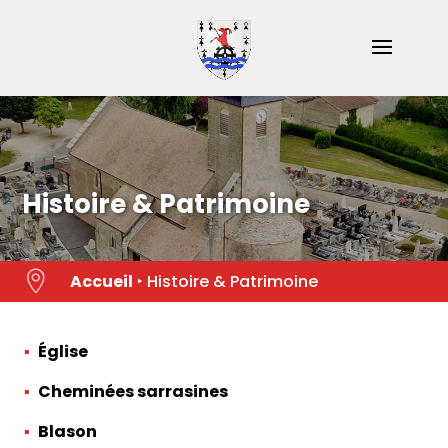
Skip
to
content
Histoire & Patrimoine

Accueil
‣
Histoire & Patrimoine
Église
Cheminées sarrasines
Blason