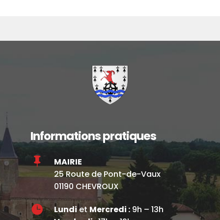
Informations pratiques

MAIRIE
25 Route de Pont-de-Vaux
01190 CHEVROUX

Lundi
et
Mercredi :
9h – 13h