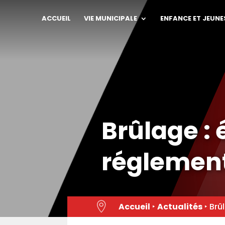
Skip
to
ACCUEIL
VIE MUNICIPALE
ENFANCE ET JEUNE
content
Brûlage : 
réglemen

Accueil
‣
Actualités
‣
Brû