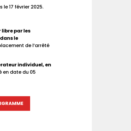
le 17 février 2025.
libre par les
 dans le
mplacement de l’arrêté
érateur individuel, en
té en date du 05
IGRAMME