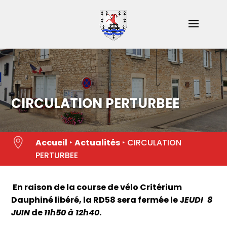
Skip
to
content
CIRCULATION PERTURBEE

Accueil
‣
Actualités
‣
CIRCULATION
PERTURBEE
En raison de la course de vélo Critérium
Dauphiné libéré, la RD58 sera fermée le
J
EUDI
8
JUIN
de
11h50 à 12h40
.