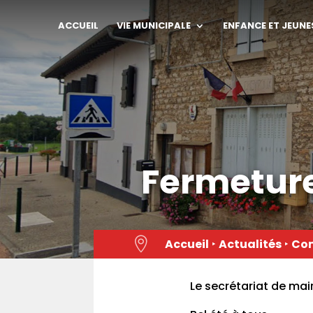
Skip
to
ACCUEIL
VIE MUNICIPALE
ENFANCE ET JEUNE
content
Fermeture

Accueil
‣
Actualités
‣
Co
Le secrétariat de mai