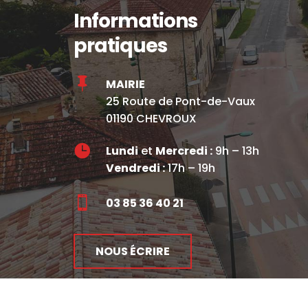
Informations
pratiques

MAIRIE
25 Route de Pont-de-Vaux
01190 CHEVROUX

Lundi
et
Mercredi :
9h – 13h
Vendredi :
17h – 19h

03 85 36 40 21
NOUS ÉCRIRE