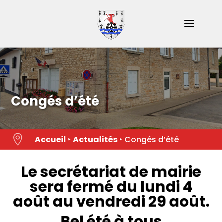
Skip
to
content
Congés d’été

Accueil
‣
Actualités
‣
Congés d’été
Le secrétariat de mairie
sera fermé du lundi 4
août au vendredi 29 août.
Bel été à tous