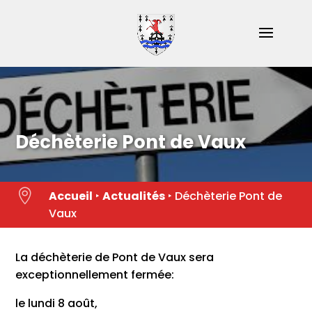
Skip
to
content
Déchèterie Pont de Vaux

Accueil
‣
Actualités
‣
Déchèterie Pont de
Vaux
La déchèterie de Pont de Vaux sera
exceptionnellement fermée:
le lundi 8 août,