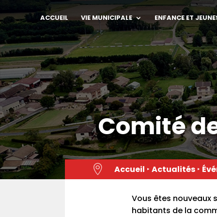
Skip
to
ACCUEIL
VIE MUNICIPALE
ENFANCE ET JEUNE
content
Comité de

Accueil
‣
Actualités
‣
Évé
Vous êtes nouveaux s
habitants de la comm