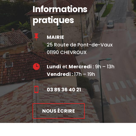
Informations
pratiques

MAIRIE
25 Route de Pont-de-Vaux
01190 CHEVROUX

Lundi
et
Mercredi :
9h – 13h
Vendredi :
17h – 19h

03 85 36 40 21
NOUS ÉCRIRE