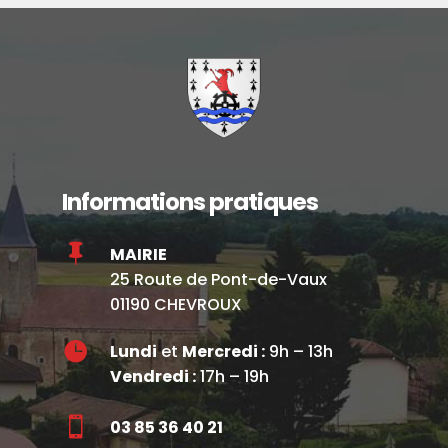
Informations pratiques

MAIRIE
25 Route de Pont-de-Vaux
01190 CHEVROUX

Lundi
et
Mercredi :
9h – 13h
Vendredi :
17h – 19h

03 85 36 40 21