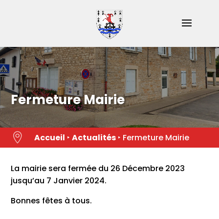
Skip
to
content
Fermeture Mairie

Accueil
‣
Actualités
‣
Fermeture Mairie
La mairie sera fermée du 26 Décembre 2023
jusqu’au 7 Janvier 2024.
Bonnes fêtes à tous.