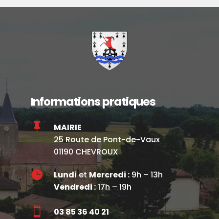
Informations pratiques

MAIRIE
25 Route de Pont-de-Vaux
01190 CHEVROUX

Lundi
et
Mercredi :
9h – 13h
Vendredi :
17h – 19h

03 85 36 40 21