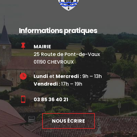
Informations pratiques

MAIRIE
25 Route de Pont-de-Vaux
01190 CHEVROUX

Lundi
et
Mercredi :
9h – 13h
Vendredi :
17h – 19h

03 85 36 40 21
NOUS ÉCRIRE