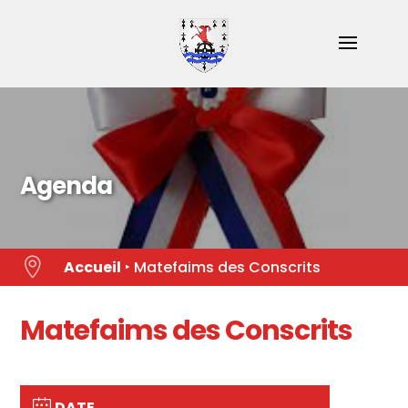
Skip
to
content
Agenda

Accueil
‣
Matefaims des Conscrits
Matefaims des Conscrits
DATE